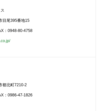
ノス
塚市目尾395番地15
AX：0948-80-4758
co.jp/
市都北町7210-2
AX：0986-47-1826