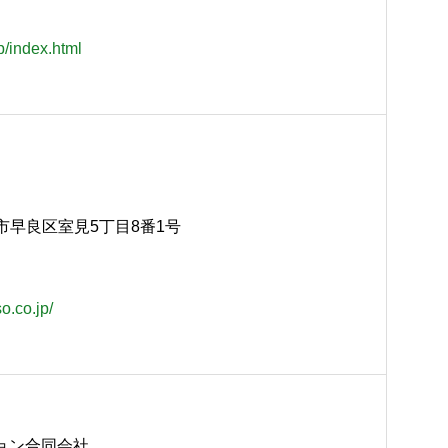
p/index.html
福岡市早良区室見5丁目8番1号
o.co.jp/
ョン合同会社