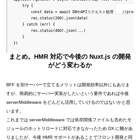
try
{
const
 data 
=
await
DB
や
API
リクエスト処理 
//proce
        res
.
status
(
200
)
.
json
(
data
)
}
catch
(
err
)
{
        res
.
status
(
400
)
.
json
(
...
)
}
}
)
まとめ。HMR 対応で今後の Nuxt.js の開発
がどう変わるか
BFF を別サーバーで立てるメリットは開発効率以外にもありま
すが、簡易的にサーバー実装がしたいという要件であれば今後
serverMiddleware をどんどん活用していけるのではないかと思
います。
これまでは serverMiddleware では依存関係ファイルも含めたモ
ジュールのホットリロードに対応できなかったため DX に難があ
りましたが、今後 HMR サポートがあることでフロント開発と同