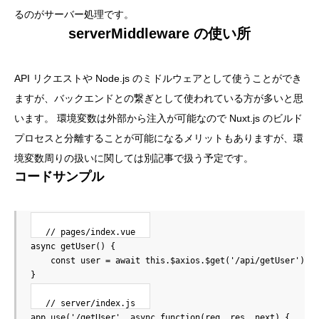
るのがサーバー処理です。
serverMiddleware の使い所
API リクエストや Node.js のミドルウェアとして使うことができ
ますが、バックエンドとの繋ぎとして使われている方が多いと思
います。 環境変数は外部から注入が可能なので Nuxt.js のビルド
プロセスと分離することが可能になるメリットもありますが、環
境変数周りの扱いに関しては別記事で扱う予定です。
コードサンプル
// pages/index.vue
async
getUser
(
)
{
const
 user 
=
await
this
.
$axios
.
$get
(
'/api/getUser'
)
}
// server/index.js
app
.
use
(
'/getUser'
,
async
function
(
req
,
 res
,
 next
)
{