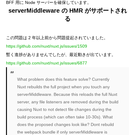
BFF 用に Node サーバーを確保しています。
serverMiddleware の HMR がサポートされ
る
この問題は 2 年以上前から問題提起されていました。
https://github.com/nuxt/nuxt.js/issues/1509
暫く進捗がありませんでしたが、最近動きが出ています。
https://github.com/nuxt/nuxt.js/issues/6877
What problem does this feature solve? Currently
Nuxt rebuilds the full project when you touch any
serverMiddleware. Because this reloads the full Nuxt
server, any file listeners are removed during the build
causing Nuxt to not detect file changes during the
build process (which can often take 10-30s). What
does the proposed changes look like? Dont rebuild
the webpack bundle if only serverMiddleware is